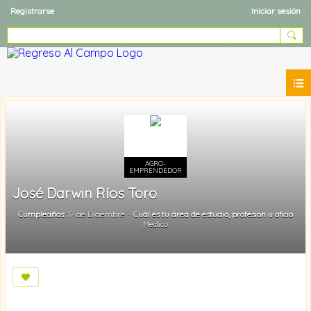
Registrarse
Iniciar sesión
AGRO-
EMPRENDEDOR
José Darwin Ríos Toro
Cumpleaños:
17 de Diciembre
Cuál es tu área de estudio, profesion u oficio
Medico