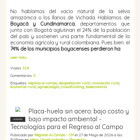
No hablamos del vacío natural de la selva
amazónica o los llanos de Vichada. Hablamos de
Boyacá y Cundinamarca
, departamentos que
junto con Bogotá aglutinan el 24% de la población
del país y sostienen una parte fundamental de la
economía agrícola y rural colombiana. Pues bien: el
74% de los municipios boyacenses perdieron ha
Leer más…
Vistas:
324
Comentarios:
0
Etiquetas:
regreso al campo
,
despoblacion rural
,
innovación rural
,
economia rural
,
agroecología
,
crowdfunding
,
bioeconomia
Placa-huela sin acero: bajo costo y
bajo impacto ambiental -
ACTIVISTA
Tecnologías para el Regreso al Campo
Publicado por
Regreso Al Campo - CM
el 27 de Mayo de 2026 a las
9:05am en
Ideas
,
Oportunidades
y
Proyectos