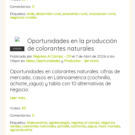
Comentarios:
0
Etiquetas:
ocde
,
desarrollo rural
,
economía rural
,
innovacion rural
,
negocios rurales
Oportunidades en la producción
de colorantes naturales
ACTIVISTA
Publicado por
Regreso Al Campo - CM
el 7 de Abril de 2026 a las
1:41pm en
Ideas
,
Oportunidades
y
Productos - Servicios
Oportunidades en colorantes naturales: cifras de
mercado, casos en Latinoamérica (cochinilla,
achiote, jagua) y tabla con 10 alternativas de
negocio.
Leer más…
Vistas:
83
Comentarios:
0
Etiquetas:
bioeconomia
,
agreocologia
,
regreso al campo
,
negocios
verdes
,
colorantes naturales
,
achiote
,
cochinilla
,
jagua
,
maiz morado
,
agroindustria