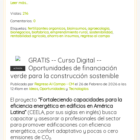
Leer más…
Vistas:
216
Comentarios:
0
Etiquetas:
fertilizantes organicos
,
bioinsumos
,
agroecologia
,
bionegocios
,
biofabrica
,
emprendimiento rural
,
sostenibilidad
,
rentabilidad agricola
,
ahorro en insumos
,
regreso al campo
GRATIS -- Curso Digital --
Oportunidades de financiación
ACTIVISTA
verde para la construcción sostenible
Publicado por
Regreso Al Campo - CM
el 26 de Febrero de 2026 a las
12:41am en
Ideas
,
Oportunidades
y
Tecnologías
El proyecto
“Fortaleciendo capacidades para la
eficiencia energética en edificios en América
Latina”
(CEELA, por sus siglas en inglés) busca
capacitar y asesorar a profesionales del sector
para promover edificaciones con eficiencia
energética, confort adaptativo y pocas o cero
emisiones de CO₂.