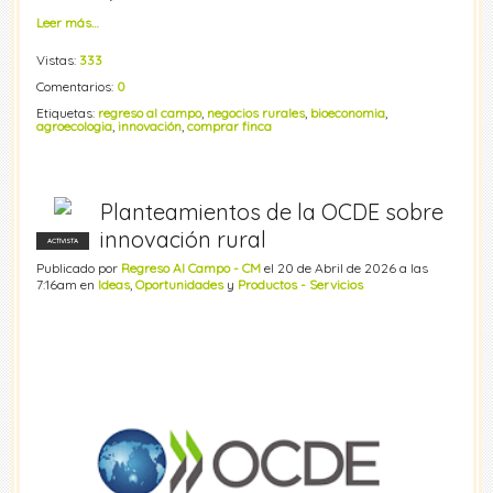
Leer más…
Vistas:
333
Comentarios:
0
Etiquetas:
regreso al campo
,
negocios rurales
,
bioeconomia
,
agroecologia
,
innovación
,
comprar finca
Planteamientos de la OCDE sobre
innovación rural
ACTIVISTA
Publicado por
Regreso Al Campo - CM
el 20 de Abril de 2026 a las
7:16am en
Ideas
,
Oportunidades
y
Productos - Servicios