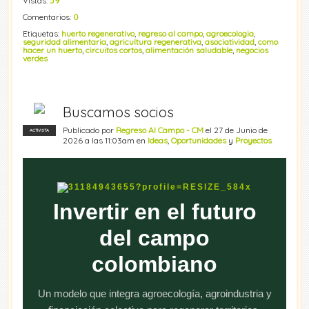
Vistas:
59
Comentarios:
0
Etiquetas:
huerto regenerativo
,
regreso al campo
,
agroecologia
,
seguridad alimentaria
,
agricultura regenerativa
,
asociatividad
,
como
hacer un huerto
,
circuitos cortos
,
alimentación saludable
,
negocios
verdes
Buscamos socios
Publicado por
Regreso Al Campo - CM
el 27 de Junio de
ACTIVISTA
2026 a las 11:03am en
Ideas
,
Oportunidades
y
Proyectos
Invertir en el futuro
del campo
colombiano
Un modelo que integra agroecología, agroindustria y