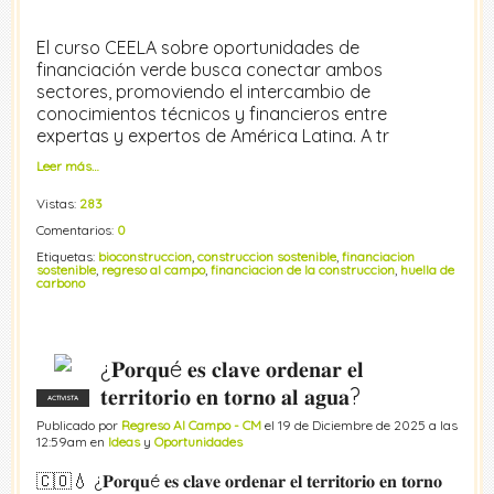
El curso CEELA sobre oportunidades de
financiación verde busca conectar ambos
sectores, promoviendo el intercambio de
conocimientos técnicos y financieros entre
expertas y expertos de América Latina. A tr
Leer más…
Vistas:
283
Comentarios:
0
Etiquetas:
bioconstruccion
,
construccion sostenible
,
financiacion
sostenible
,
regreso al campo
,
financiacion de la construccion
,
huella de
carbono
¿𝐏𝐨𝐫𝐪𝐮é 𝐞𝐬 𝐜𝐥𝐚𝐯𝐞 𝐨𝐫𝐝𝐞𝐧𝐚𝐫 𝐞𝐥
𝐭𝐞𝐫𝐫𝐢𝐭𝐨𝐫𝐢𝐨 𝐞𝐧 𝐭𝐨𝐫𝐧𝐨 𝐚𝐥 𝐚𝐠𝐮𝐚?
ACTIVISTA
Publicado por
Regreso Al Campo - CM
el 19 de Diciembre de 2025 a las
12:59am en
Ideas
y
Oportunidades
🇨🇴💧 ¿𝐏𝐨𝐫𝐪𝐮é 𝐞𝐬 𝐜𝐥𝐚𝐯𝐞 𝐨𝐫𝐝𝐞𝐧𝐚𝐫 𝐞𝐥 𝐭𝐞𝐫𝐫𝐢𝐭𝐨𝐫𝐢𝐨 𝐞𝐧 𝐭𝐨𝐫𝐧𝐨