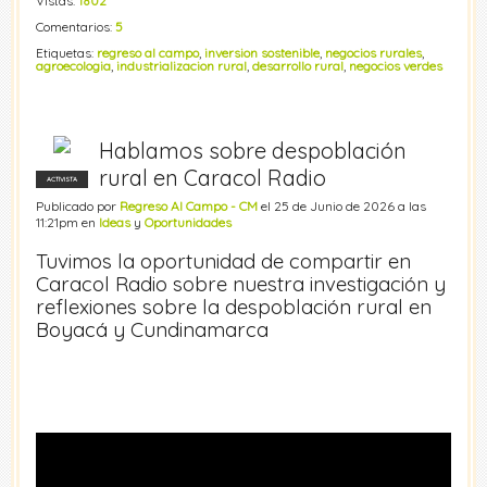
Vistas:
1802
Comentarios:
5
Etiquetas:
regreso al campo
,
inversion sostenible
,
negocios rurales
,
agroecologia
,
industrializacion rural
,
desarrollo rural
,
negocios verdes
Hablamos sobre despoblación
rural en Caracol Radio
ACTIVISTA
Publicado por
Regreso Al Campo - CM
el 25 de Junio de 2026 a las
11:21pm en
Ideas
y
Oportunidades
Tuvimos la oportunidad de compartir en
Caracol Radio sobre nuestra investigación y
reflexiones sobre la despoblación rural en
Boyacá y Cundinamarca