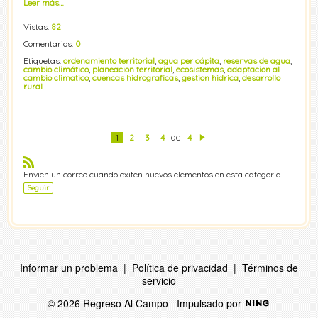
Leer más…
Vistas:
82
Comentarios:
0
Etiquetas:
ordenamiento territorial
,
agua per cápita
,
reservas de agua
,
cambio climático
,
planeacion territorial
,
ecosistemas
,
adaptacion al
cambio climatico
,
cuencas hidrograficas
,
gestion hidrica
,
desarrollo
rural
1
2
3
4
de
4
Si
g
ui
R
e
Envien un correo cuando exiten nuevos elementos en esta categoria –
nt
S
Seguir
e
S
Informar un problema
|
Política de privacidad
|
Términos de
servicio
© 2026 Regreso Al Campo
Impulsado por