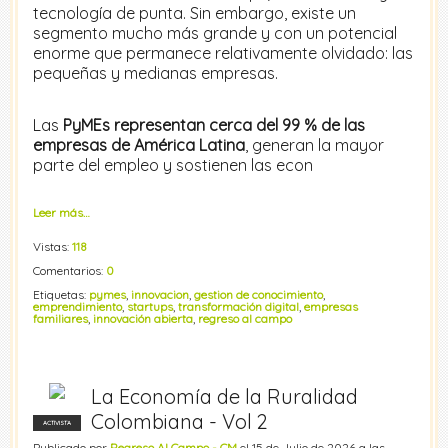
tecnología de punta. Sin embargo, existe un
segmento mucho más grande y con un potencial
enorme que permanece relativamente olvidado: las
pequeñas y medianas empresas.
Las
PyMEs representan cerca del 99 % de las
empresas de América Latina
, generan la mayor
parte del empleo y sostienen las econ
Leer más…
Vistas:
118
Comentarios:
0
Etiquetas:
pymes
,
innovacion
,
gestion de conocimiento
,
emprendimiento
,
startups
,
transformación digital
,
empresas
familiares
,
innovación abierta
,
regreso al campo
La Economía de la Ruralidad
Colombiana - Vol 2
ACTIVISTA
Publicado por
Regreso Al Campo - CM
el 15 de Julio de 2026 a las