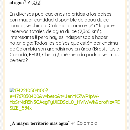
𝐚𝐥 𝐚𝐠𝐮𝐚? 💧🇨🇴
En diversas publicaciones referidas a los países
con mayor cantidad disponible de agua dulce
líquida, se ubica a Colombia como el ✅ 6° lugar en
reservas totales de agua dulce (2,360 km³).
Interesante !! pero hay es indispensable hacer
notar algo: Todos los países que están por encima
de Colombia son grandísimos en área (Brasil, Rusia,
Canadá, EEUU, China) ¿qué medida podría ser mas
certera?
¿𝐀 𝐦𝐚𝐲𝐨𝐫 𝐭𝐞𝐫𝐫𝐢𝐭𝐨𝐫𝐢𝐨 𝐦𝐚𝐬 𝐚𝐠𝐮𝐚? ✅ Colombia