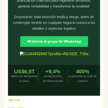
financiación colectiva para regenerar territorios,
generar rentabilidad y transformar la ruralidad.
(Importante: toda inversión implica riesgo, antes de
contemplar invertir en cualquier negocio conozca los
detalles y aspectos legales)
📲 Unirse al grupo de WhatsApp
US$6,8T
+9,4%
400%
MERCADO BIENESTAR
INGREDIENTES
SOBREPRECIO QUE SE
GLOBAL
BOTÁNICOS/AÑO
LOGRA E
Leer más…